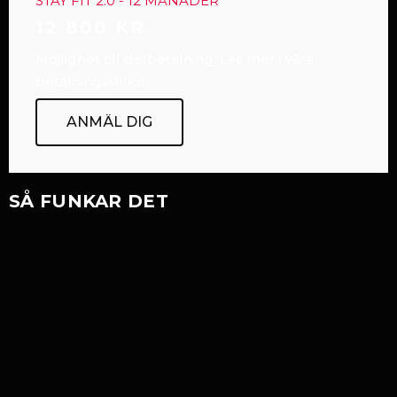
STAY FIT 2.0 - 12 MÅNADER
12 800 KR
Möjlighet till delbetalning. Läs mer i våra
betalningsvillkor.
ANMÄL DIG
SÅ FUNKAR DET