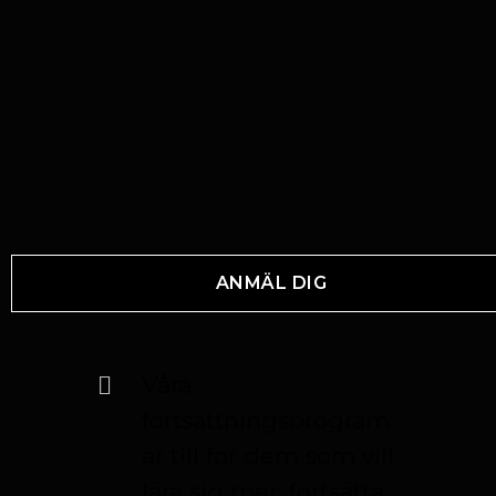
ANMÄL DIG
Våra
fortsättningsprogram
är till för dem som vill
lära sig mer, fortsätta