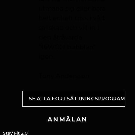
utmana sig eller bara
helt enkelt trivs i vårt
sällskap och vill in i
den åtråvärda
"16WOH bubblan"
igen.
Tony Andersson
SE ALLA FORTSÄTTNINGSPROGRAM
ANMÄLAN
Stay Fit 2.0